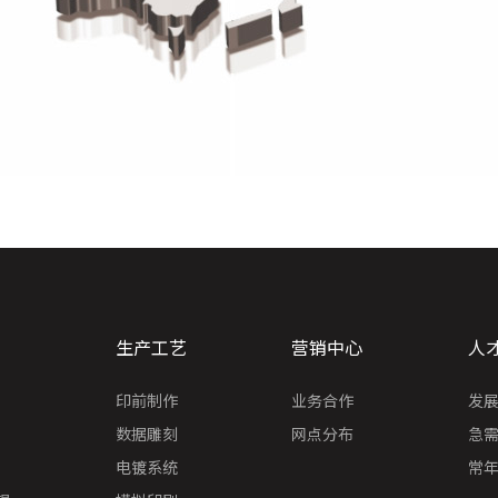
生产工艺
营销中心
人
印前制作
业务合作
发
数据雕刻
网点分布
急
电镀系统
常