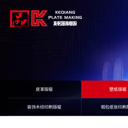
皮革版辊
壁纸版辊
装饰木纹印刷版辊
烟包纸张印刷