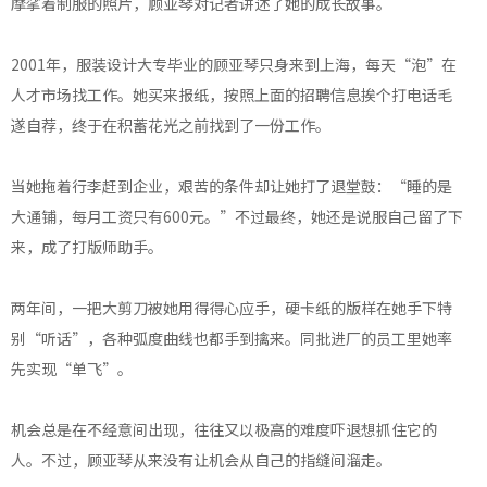
摩挲着制服的照片，顾亚琴对记者讲述了她的成长故事。
2001年，服装设计大专毕业的顾亚琴只身来到上海，每天“泡”在
人才市场找工作。她买来报纸，按照上面的招聘信息挨个打电话毛
遂自荐，终于在积蓄花光之前找到了一份工作。
当她拖着行李赶到企业，艰苦的条件却让她打了退堂鼓：“睡的是
大通铺，每月工资只有600元。”不过最终，她还是说服自己留了下
来，成了打版师助手。
两年间，一把大剪刀被她用得得心应手，硬卡纸的版样在她手下特
别“听话”，各种弧度曲线也都手到擒来。同批进厂的员工里她率
先实现“单飞”。
机会总是在不经意间出现，往往又以极高的难度吓退想抓住它的
人。不过，顾亚琴从来没有让机会从自己的指缝间溜走。