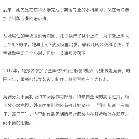
后来，她先是在东华大学完成了英语专业的本科学习，又在青浦参
加了制版专业的培训班。
从她居住的奉贤区到青浦区，几乎横跨了整个上海，为了赶上周末
上午9点的课，她早上5点就从家里出发，辗转几辆公交和地铁，单
程通勤需要几个小时，但她一节课都没落下。
2017年，她报名参加了全国纺织行业服装制版师职业技能竞赛。时
隔十年，重新捡起女装设计制作，顾亚琴唯有全力以赴。
竞赛分为平面制版和实际操作两部分，和来自全国的高手过招，顾
亚琴不敢怠慢。外套内里制作环节最让她紧张：“我们都说‘穷面
子、富里子’，内里制作最见制版师对服装内在舒适和外在靓丽之
间平衡的把握。”