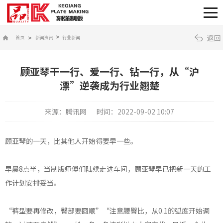
>
返回
>
首页
新闻资讯
行业新闻
顾亚琴干一行、爱一行、钻一行，从“沪
漂”逆袭成为行业翘楚
来源：腾讯网
时间：2022-09-02 10:07
顾亚琴的一天，比其他人开始得要早一些。
早晨8点半，当制版师傅们陆续走进车间，顾亚琴早已把新一天的工
作计划安排妥当。
“裤型要再修改，臀部要圆顺”“注意腰臀比，从0.1的弧度开始调