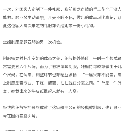
一次，外国客人定制了一件礼服，胸前画龙点睛的手工花全厂没人
能做。顾亚琴主动请缨，几天不眠不休，做出的成品堪比真花，从
此这位客人每次来定制礼服都会给她带一份小礼物。
空姐制服是顾亚琴的另一次机会。
制服需要衬托出空姐的体态之美，细节格外繁琐。平时一个款式通
常需要五六个尺码，而为了做准每套制服，她坚持每款都做出十几
个尺码，在试穿、调整环节也都精益求精：“一厘米都不能差，穿
上制服是否专业、干练、靓丽，往往就在分毫之间。”单是一件外
套，她裁出来的牛皮纸摞起来就有一人高。
极致的细节把控最终成就了这家航空公司的经典款制服，也让顾亚
琴在圈内崭露头角。