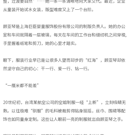
整，过渡要自然”……她一条一条清晰地向大家交代。最近，企业
从童装开始试水女装，版型难度又上了一个台阶。
顾亚琴是上海巨臣婴童服饰股份有限公司的制版负责人。她的办公
室和车间就隔着一层玻璃，每天在车间的工作台和缝纫机之间穿梭,
手里握着纸笔和剪刀，她的心里才踏实。
眼下，服装行业早已是让很多人望而却步的“红海”，顾亚琴却依
然坚守自己的初心：干一行、爱一行、钻一行。
“一厘米都不能差”
20世纪初，台湾某航空公司的空姐制服一经“上新”，立刻吸睛无
数。以往极难“驯服”的毛料被裁剪得贴身挺括，丝巾、围裙等配
饰也如同量身定制。这些让人眼前一亮的制服就出自顾亚琴之手。