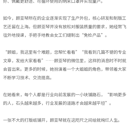
好、佩戴更舒适、可循环使用的纳米口罩并实现量产。
如今，顾亚琴所在的企业逐渐实现了生产外包，核心研发和制版工
艺还留在上海。但顾亚琴并没有放松对服装质量的要求，她经常飞
往外地授课，手把手地教会女工们缝制出“免检产品”。
“顾姐，我这里有个难题，您帮忙看看”“我看到几篇不错的专业
文章，发给大家看看”……顾亚琴的微信里，这样的消息时不时就
会冒出来。更多的时候，她扮演着一个大姐姐的角色，带领着大家
不断学习技术、交流提高。
在她看来，每个人都是行业向前发展的一小块铺路石，“影响更多
的人，石头越来越多，行业发展的道路才会越来越平坦”。
一张不大的打版纸铺开，顾亚琴就在这咫尺之间绘就绚烂人生。