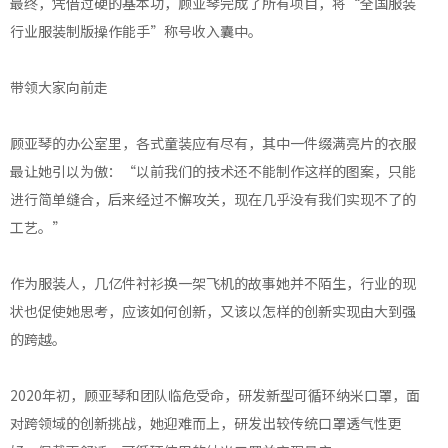
最终，凭借过硬的基本功，顾亚琴完成了所有项目，将“全国服装
行业服装制版操作能手”称号收入囊中。
带领大家向前走
顾亚琴的办公室里，各式童装应有尽有，其中一件缀满亮片的衣服
最让她引以为傲：“以前我们的技术还不能制作这样的图案，只能
进行简单缝合，后来经过不懈攻关，现在几乎没有我们实现不了的
工艺。”
作为服装人，几亿件衬衫换一架飞机的故事她并不陌生，行业的现
状也促使她思考，应该如何创新，又该以怎样的创新实现由大到强
的跨越。
2020年初，顾亚琴和团队临危受命，研发新型可循环纳米口罩，面
对跨领域的创新挑战，她迎难而上，研发出较传统口罩透气性更